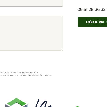
06 51 28 36 32
DÉCOUVREZ
nt requis sauf mention contraire.
t conservée par notre site via ce formulaire.