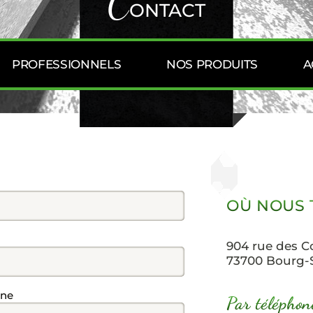
C
AGRÉGATS
ONTACT
CIMENT
PROFESSIONNELS
NOS PRODUITS
A
BLOCS BÉTON
OÙ NOUS 
904 rue des C
73700
Bourg-
one
Par téléphon