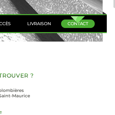
CONTACT
CCÈS
LIVRAISON
TROUVER ?
olombières
Saint-Maurice
e