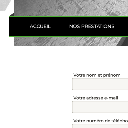
BLOCS BÉTON
BIG BAG
ACCUEIL
NOS PRESTATIONS
CARTE CADEAU
Champ
Votre nom et prénom
Champ
Votre adresse e-mail
Champ
Votre numéro de téléph