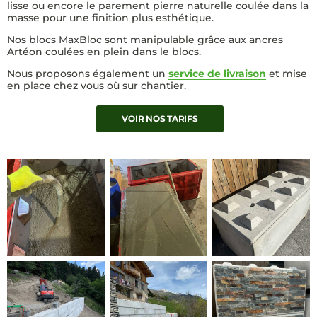
lisse ou encore le parement pierre naturelle coulée dans la
masse pour une finition plus esthétique.
BLOCS BÉTON
CIMENT
Nos blocs MaxBloc sont manipulable grâce aux ancres
Artéon coulées en plein dans le blocs.
BLOCS BÉTON
BIG BAG
Nous proposons également un
service de livraison
et mise
en place chez vous où sur chantier.
CARTE CADEAU
VOIR NOS TARIFS
Galerie de 6 images
PASSER LA GALERIE
NOS PRESTATIONS
NOS PRODUITS