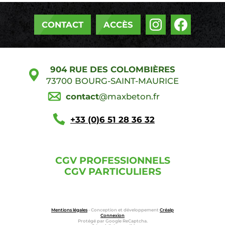
CONTACT
ACCÈS
904 RUE DES COLOMBIÈRES
73700
BOURG-SAINT-MAURICE
contact
@maxbeton.fr
+33 (0)6 51 28 36 32
CGV PROFESSIONNELS
CGV PARTICULIERS
Mentions légales
- Conception et développement
Créalp
Connexion
Protégé par Google ReCaptcha.