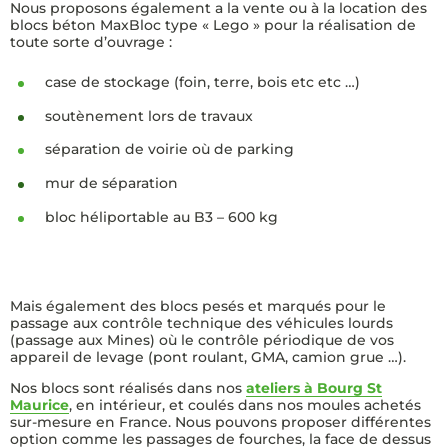
Nous proposons également a la vente ou à la location des
blocs béton MaxBloc type « Lego » pour la réalisation de
toute sorte d’ouvrage :
case de stockage (foin, terre, bois etc etc …)
soutènement lors de travaux
séparation de voirie où de parking
mur de séparation
bloc héliportable au B3 – 600 kg
Mais également des blocs pesés et marqués pour le
passage aux contrôle technique des véhicules lourds
(passage aux Mines) où le contrôle périodique de vos
RETOUR
appareil de levage (pont roulant, GMA, camion grue …).
Nos blocs sont réalisés dans nos
ateliers à Bourg St
BÉTON PRÊT A L’EMPLOI
RETOUR
Maurice
, en intérieur, et coulés dans nos moules achetés
sur-mesure en France. Nous pouvons proposer différentes
option comme les passages de fourches, la face de dessus
BÉTON TRAVAUX SPÉCIAUX
AGRÉGATS